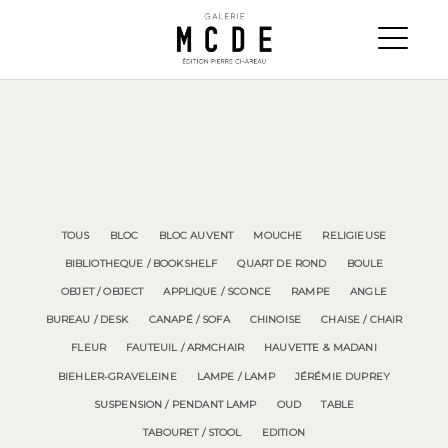
TOUS
BLOC
BLOC AUVENT
MOUCHE
RELIGIEUSE
BIBLIOTHEQUE / BOOKSHELF
QUART DE ROND
BOULE
OBJET / OBJECT
APPLIQUE / SCONCE
RAMPE
ANGLE
BUREAU / DESK
CANAPÉ / SOFA
CHINOISE
CHAISE / CHAIR
FLEUR
FAUTEUIL / ARMCHAIR
HAUVETTE & MADANI
BIEHLER-GRAVELEINE
LAMPE / LAMP
JÉRÉMIE DUPREY
SUSPENSION / PENDANT LAMP
OUD
TABLE
TABOURET / STOOL
EDITION