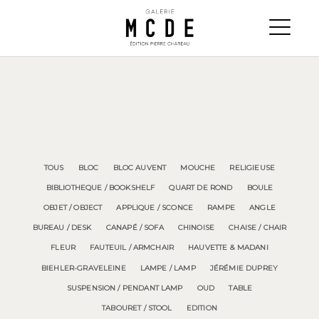
TOUS
BLOC
BLOC AUVENT
MOUCHE
RELIGIEUSE
BIBLIOTHEQUE / BOOKSHELF
QUART DE ROND
BOULE
OBJET / OBJECT
APPLIQUE / SCONCE
RAMPE
ANGLE
BUREAU / DESK
CANAPÉ / SOFA
CHINOISE
CHAISE / CHAIR
FLEUR
FAUTEUIL / ARMCHAIR
HAUVETTE & MADANI
BIEHLER-GRAVELEINE
LAMPE / LAMP
JÉRÉMIE DUPREY
SUSPENSION / PENDANT LAMP
OUD
TABLE
TABOURET / STOOL
EDITION