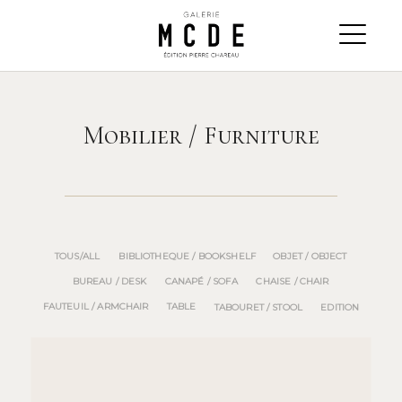
Mobilier / Furniture
TOUS/ALL
BIBLIOTHEQUE / BOOKSHELF
OBJET / OBJECT
BUREAU / DESK
CANAPÉ / SOFA
CHAISE / CHAIR
FAUTEUIL / ARMCHAIR
TABLE
TABOURET / STOOL
EDITION